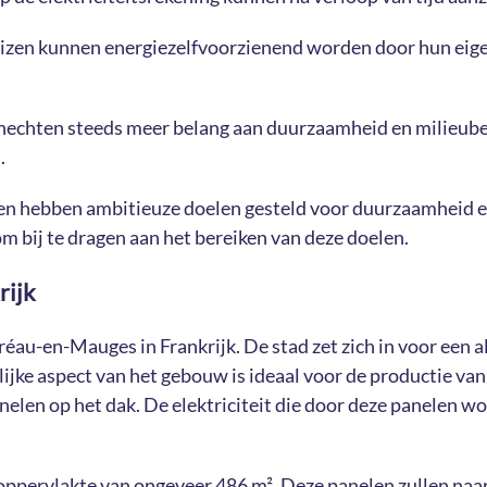
n kunnen energiezelfvoorzienend worden door hun eigen el
 hechten steeds meer belang aan duurzaamheid en milieu
.
n hebben ambitieuze doelen gesteld voor duurzaamheid en
m bij te dragen aan het bereiken van deze doelen.
rijk
réau-en-Mauges in Frankrijk. De stad zet zich in voor een 
ijke aspect van het gebouw is ideaal voor de productie van
elen op het dak. De elektriciteit die door deze panelen w
n oppervlakte van ongeveer 486 m². Deze panelen zullen na