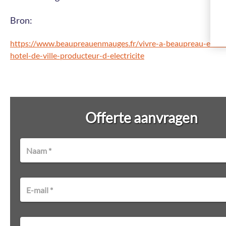
Bron:
https://www.beaupreauenmauges.fr/vivre-a-beaupreau-en-m
hotel-de-ville-producteur-d-electricite
Offerte aanvragen
Naam *
E-mail *