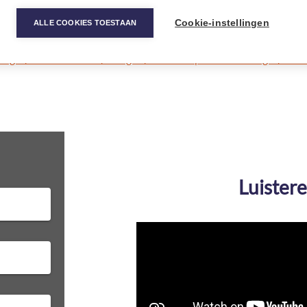
Cookie-instellingen
ALLE COOKIES TOESTAAN
auges/environnement/energies/153-beaupreau-en-mauges/vivre
Luister