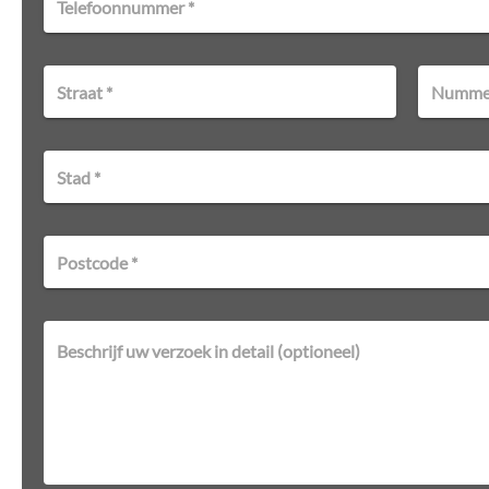
Telefoonnummer *
Straat *
Nummer
3:14
1:22
Stad *
Postcode *
Beschrijf uw verzoek in detail (optioneel)