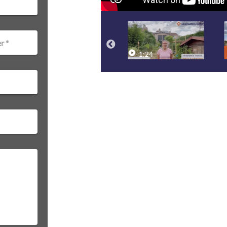
 *
1:20
1:24