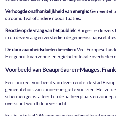
Verhoogde onafhankelijkheid van energie:
Gemeentehuize
stroomuitval of andere noodsituaties.
Reactie op de vraag van het publiek:
Burgers en kiezers
in op deze vraag en versterken de gemeenschapsrelaties
De duurzaamheidsdoelen bereiken:
Veel Europese lande
Het gebruik van zonne-energie helpt lokale overheden o
Voorbeeld van Beaupréau-en-Mauges, Frank
Een concreet voorbeeld van deze trend is de stad Beaup
gemeentehuis van zonne-energie te voorzien. Het zuidel
schermen geïnstalleerd op de parkeerplaats en zonnepan
overschot wordt doorverkocht.
Er zijn in totaal 286 zonnepanelen geïnstalleerd op ee