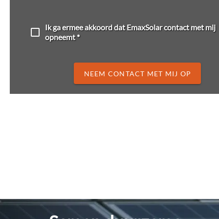
Ik ga ermee akkoord dat EmaxSolar contact met mij
opneemt *
NEEM CONTACT MET MIJ OP