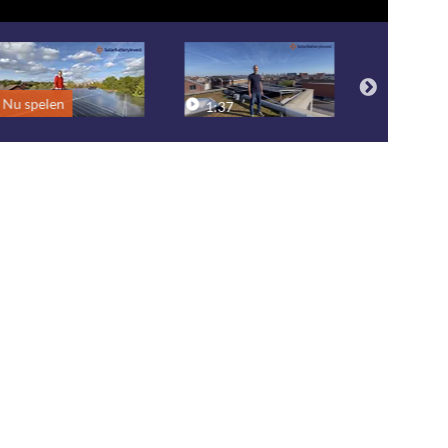
Nu spelen
1:37
1:09