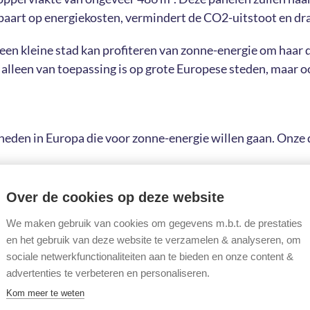
aart op energiekosten, vermindert de CO2-uitstoot en draa
en kleine stad kan profiteren van zonne-energie om haar d
et alleen van toepassing is op grote Europese steden, maar
heden in Europa die voor zonne-energie willen gaan. Onze
zonnepaneelinstallatie op maat voor de specifieke energi
Over de cookies op deze website
ntworpen om de energie-efficiëntie van overheidsgebouw
We maken gebruik van cookies om gegevens m.b.t. de prestaties
de oplossingen voor de opslag van zonne-energie om een c
en het gebruik van deze website te verzamelen & analyseren, om
sociale netwerkfunctionaliteiten aan te bieden en onze content &
e helpen op hun weg naar een schonere, duurzamere toekom
advertenties te verbeteren en personaliseren.
, tarieven, overheidssteun en andere zonne-energiezaken
Kom meer te weten