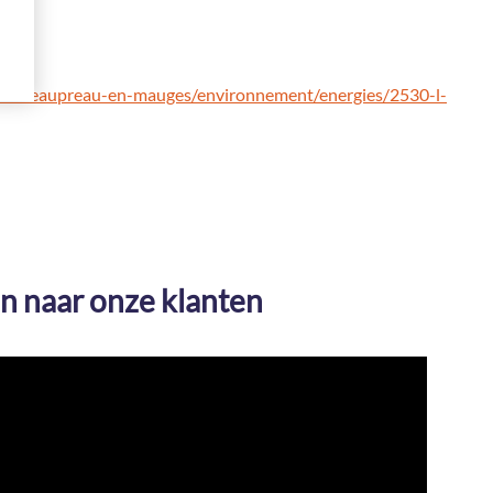
-a-beaupreau-en-mauges/environnement/energies/2530-l-
en naar onze klanten