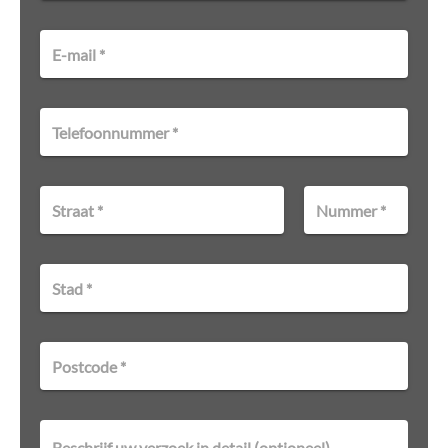
E-mail *
Telefoonnummer *
Straat *
Nummer *
Stad *
Postcode *
Beschrijf uw verzoek in detail (optioneel)