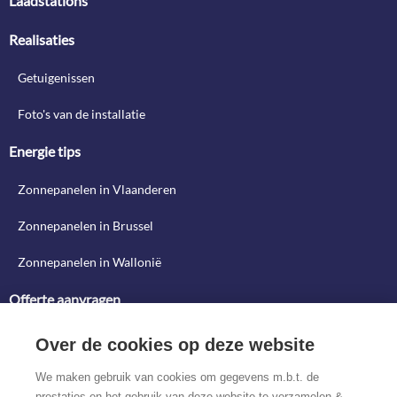
Laadstations
Realisaties
Getuigenissen
Foto's van de installatie
Energie tips
Zonnepanelen in Vlaanderen
Zonnepanelen in Brussel
Zonnepanelen in Wallonië
Offerte aanvragen
Offerte aanvragen
Over de cookies op deze website
Ontwerp uw systeem
We maken gebruik van cookies om gegevens m.b.t. de
prestaties en het gebruik van deze website te verzamelen &